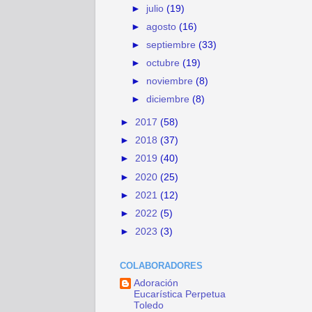
►
julio
(19)
►
agosto
(16)
►
septiembre
(33)
►
octubre
(19)
►
noviembre
(8)
►
diciembre
(8)
►
2017
(58)
►
2018
(37)
►
2019
(40)
►
2020
(25)
►
2021
(12)
►
2022
(5)
►
2023
(3)
COLABORADORES
Adoración
Eucarística Perpetua
Toledo