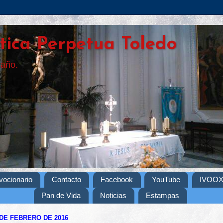
tica Perpetua Toledo
 año.
vocionario
Contacto
Facebook
YouTube
IVOO
Pan de Vida
Noticias
Estampas
 DE FEBRERO DE 2016